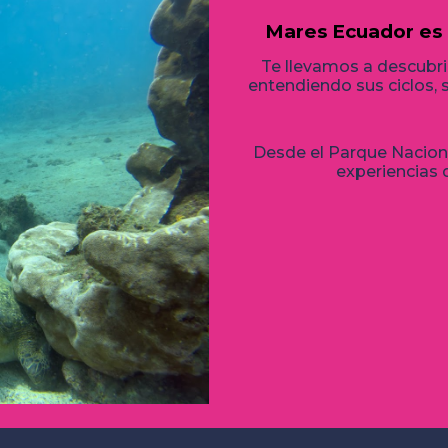
Mares Ecuador es 
Te llevamos a descubri
entendiendo sus ciclos, s
Desde el Parque Nacion
experiencias 