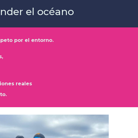
nder el océano
eto por el entorno.
s,
iones reales
to.