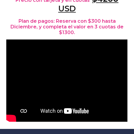
Precio con tarjeta y en cuotas
USD
Plan de pagos: Reserva con $
3
00
hasta
Diciembre
, y completa el valor en
3
cuotas de
$
1300
.