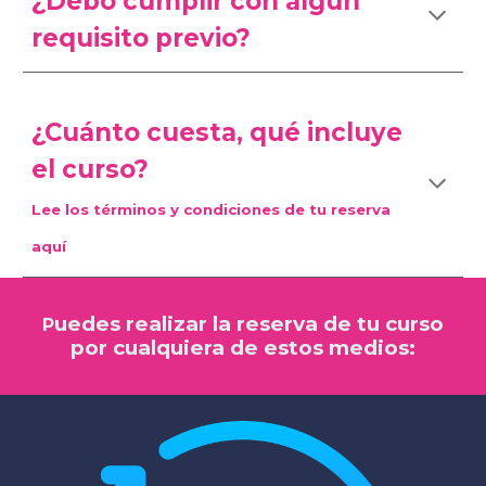
¿Debo cumplir con algún
requisito previo?
¿Cuánto cuesta, qué incluye
el curso?
Lee los términos y condiciones de tu reserva
aquí
uedes realizar la reserva de tu curso
P
por cualquiera de estos medios: